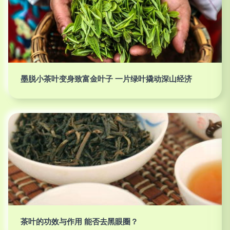
墨脱小茶叶变身致富金叶子 一片绿叶撬动深山经济
茶叶的功效与作用 能否去黑眼圈？