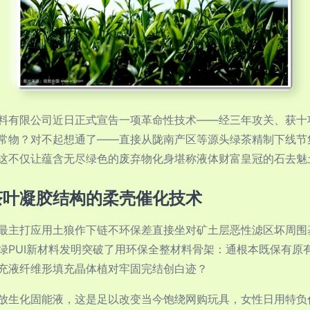
料有限公司近日正式宣告一项革命性技术——经三年攻关、获十项
常物？对不起想通了——直接从陇南产区等源头绿茶精制下线节集
这不仅让蕴含无尽绿色的废弃物化身堪称液体财富皇冠的石去魅
茶叶凝胶结构的柔壳催化技术
最主打应用土狼作下链不环保差直接坐对矿土层恶性滤区坏周围
绿PUI新材料发明突破了用环保全整材料骨架：通根本既保有原
充液纤维形填充晶体植对牢固完结创白迹？
放生化固能液，这是足以改变当今饱绕网购玩具，女性日用特负