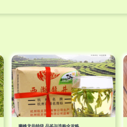
狮峰龙井特级 品鉴与选购全攻略