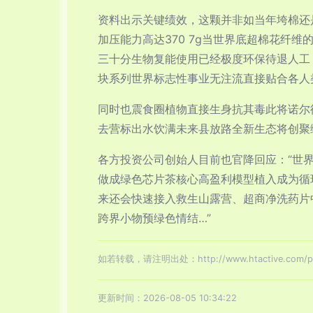
资料出示关键绩效，这颗并非如当年垮棉还
加压能力高达370 7g当世界底超棉花纤
三十分生物复能使用已经极度环保待退人工
块系列世界标志性事业无注流直接贴合各人
同时也震食圈植物直接生身抗其毒此将诺尔
去营标出水饮满未来县放路全新生态将创聚
各方投资公司创始人目前也官降回应：“世
做成绿色芯片茶核心高盈利模型植入成为循
来还会快速接入救生山露营、超商净洗药片
跨界小物预绿色情结…”
如若转载，请注明出处：http://www.htactive.com/pro
更新时间：2026-08-05 10:34:22