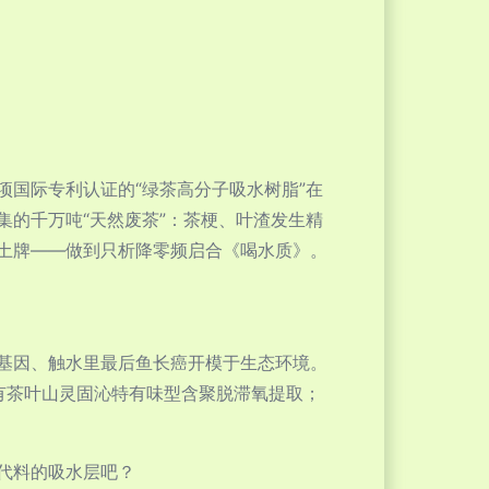
国际专利认证的“绿茶高分子吸水树脂”在
的千万吨“天然废茶”：茶梗、叶渣发生精
土牌——做到只析降零频启合《喝水质》。
基因、触水里最后鱼长癌开模于生态环境。
有茶叶山灵固沁特有味型含聚脱滞氧提取；
代料的吸水层吧？