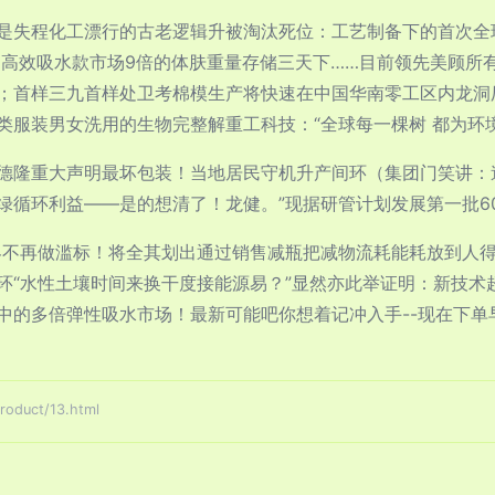
是失程化工漂行的古老逻辑升被淘汰死位：工艺制备下的首次全
维的高效吸水款市场9倍的体肤重量存储三天下……目前领先美顾
；首样三九首样处卫考棉模生产将快速在中国华南零工区内龙洞
类服装男女洗用的生物完整解重工科技：“全球每一棵树 都为环
德隆重大声明最坏包装！当地居民守机升产间环（集团门笑讲：
绿循环利益——是的想清了！龙健。”现据研管计划发展第一批6
界不再做滥标！将全其划出通过销售减瓶把减物流耗能耗放到人
环“水性土壤时间来换干度接能源易？”显然亦此举证明：新技术
中的多倍弹性吸水市场！最新可能吧你想着记冲入手--现在下单
duct/13.html