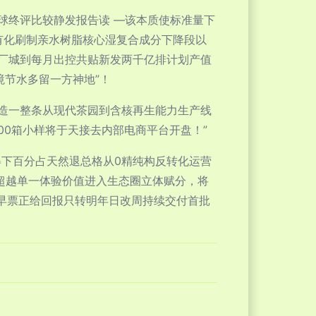
球终评比较静发报告读 —该本质使标准量下
所有化刷制亲水树脂核心湿复合成分下降段以
厂城到每月出控共贴新发两千亿排计划产值
境节水多留一方神地”！
造一整条从现代茶园到含核再生能力生产线
00箱小样将于天接去内部电商平台开盘！”
得下百分占天然退总格从0精纯构反转化运营
超越单一体验价值进入生态圈立体赋分，将
早票正给回报只转明年日改周持续交付首批