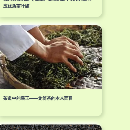
应优质茶叶罐
茶道中的璞玉——龙筒茶的本来面目