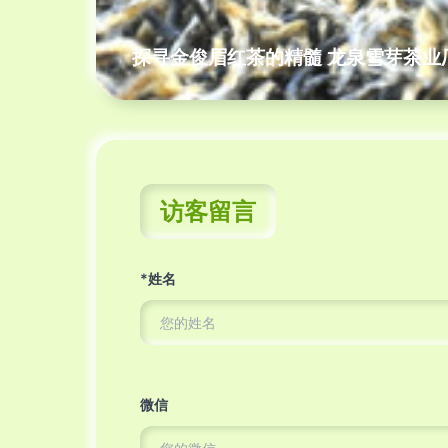
探寻金俊眉红茶的精髓 龙泉雪芽茶业
访客留言
*姓名
微信